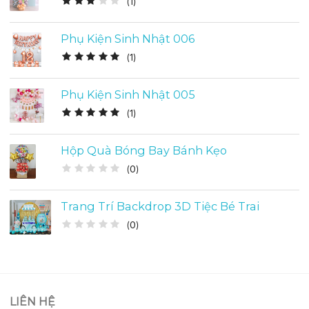
(
1
)
Phụ Kiện Sinh Nhật 006
(
1
)
Phụ Kiện Sinh Nhật 005
(
1
)
Hộp Quà Bóng Bay Bánh Kẹo
(
0
)
Trang Trí Backdrop 3D Tiệc Bé Trai
(
0
)
LIÊN HỆ