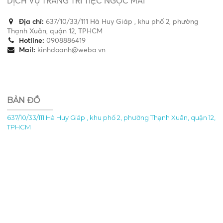
DỊCH VỤ TRANG TRÍ TIỆC NGỌC MAI
Địa chỉ:
637/10/33/111 Hà Huy Giáp , khu phố 2, phường
Thạnh Xuân, quận 12, TPHCM
Hotline:
0908886419
Mail:
kinhdoanh@weba.vn
BẢN ĐỒ
637/10/33/111 Hà Huy Giáp , khu phố 2, phường Thạnh Xuân, quận 12,
TPHCM