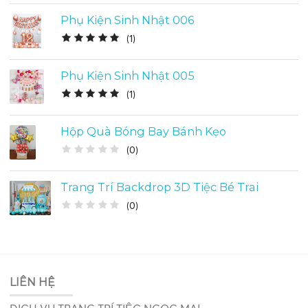
Phụ Kiện Sinh Nhật 006
(
1
)
Phụ Kiện Sinh Nhật 005
(
1
)
Hộp Quà Bóng Bay Bánh Kẹo
(
0
)
Trang Trí Backdrop 3D Tiệc Bé Trai
(
0
)
LIÊN HỆ