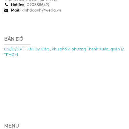
Hotline:
0908886419
Mail:
kinhdoanh@weba.vn
BẢN ĐỒ
637/10/33/111 Hà Huy Giáp , khu phố 2, phường Thạnh Xuân, quận 12,
TPHCM
MENU