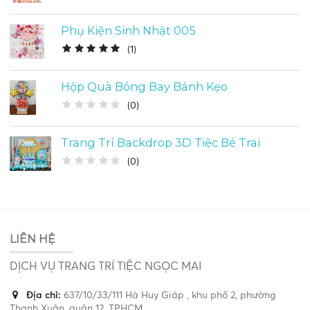
Phụ Kiện Sinh Nhật 005
(
1
)
Hộp Quà Bóng Bay Bánh Kẹo
(
0
)
Trang Trí Backdrop 3D Tiệc Bé Trai
(
0
)
LIÊN HỆ
DỊCH VỤ TRANG TRÍ TIỆC NGỌC MAI
Địa chỉ:
637/10/33/111 Hà Huy Giáp , khu phố 2, phường
Thạnh Xuân, quận 12, TPHCM