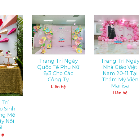
Trang Trí Ngày
Trang Trí Ngà
Quốc Tế Phụ Nữ
Nhà Giáo Việt
8/3 Cho Các
Nam 20-11 Tại
Công Ty
Thẩm Mỹ Viện
Mailisa
Liên hệ
Liên hệ
 Trí
p Sinh
ng Mồ
ấy Nổi
i
hệ