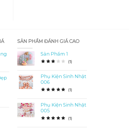
IÁ
SẢN PHẨM ĐÁNH GIÁ CAO
óng
Sản Phẩm 1
(
1
)
Phụ Kiện Sinh Nhật
Đẹp
006
(
1
)
Phụ Kiện Sinh Nhật
005
(
1
)