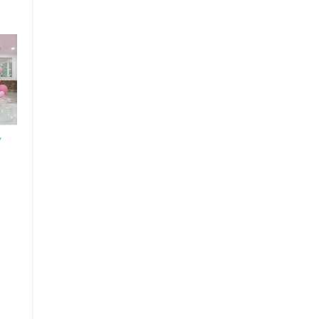
y
Trang Trí Ngày
Phụ Nữ Việt Nam
20/10 Công Ty
Kangaroo
Liên hệ
Trang Trí
Backdrop Sinh
Nhật Bằng Mồ
Hình Giấy Nổi
Khối
Liên hệ