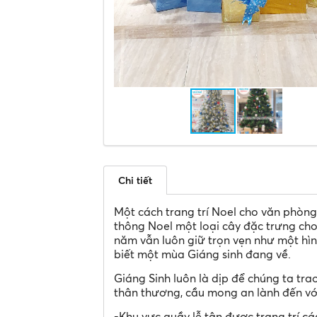
Chi tiết
Một cách trang trí Noel cho văn phòng
thông Noel một loại cây đặc trưng cho
năm vẫn luôn giữ trọn vẹn như một hình
biết một mùa Giáng sinh đang về.
Giáng Sinh luôn là dịp để chúng ta t
thân thương, cầu mong an lành đến vớ
-Khu vực quầy lễ tân được trang trí cá