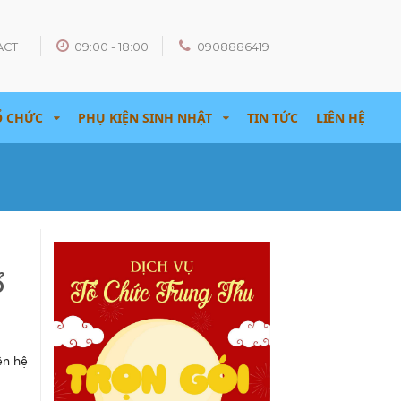
ACT
09:00 - 18:00
0908886419
Ổ CHỨC
PHỤ KIỆN SINH NHẬT
TIN TỨC
LIÊN HỆ
ổ
ên hệ