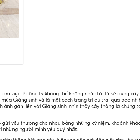
 làm việc ở công ty không thể không nhắc tới là sử dụng cây
 mùa Giáng sinh và là một cách trang trí dù trải qua bao nhi
 ảnh gắn liền với Giáng sinh, nhìn thấy cây thông là chúng t
rao gửi yêu thương cho nhau bằng những kỷ niệm, khoảnh khắ
i những người mình yêu quý nhất.
c dây thông kết hợp phụ kiện tạo nên nét đặc biệt cho khu v