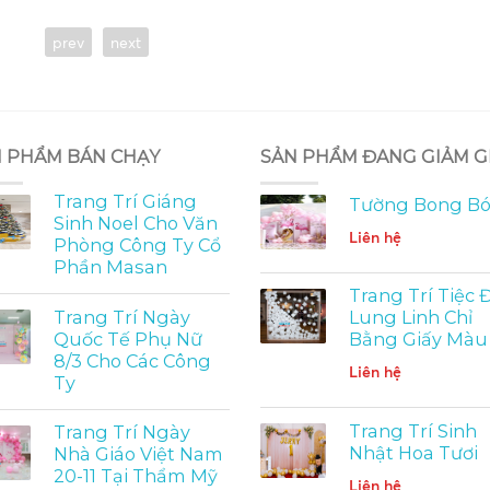
prev
next
 PHẨM BÁN CHẠY
SẢN PHẨM ĐANG GIẢM G
Trang Trí Giáng
Tường Bong B
Sinh Noel Cho Văn
Liên hệ
Phòng Công Ty Cổ
Phần Masan
Trang Trí Tiệc 
Trang Trí Ngày
Lung Linh Chỉ
Quốc Tế Phụ Nữ
Bằng Giấy Màu
8/3 Cho Các Công
Liên hệ
Ty
Trang Trí Sinh
Trang Trí Ngày
Nhật Hoa Tươi
Nhà Giáo Việt Nam
20-11 Tại Thẩm Mỹ
Liên hệ