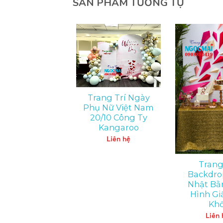
SẢN PHẨM TƯƠNG TỰ
ang Trí Ngày
Trang Trí Ngày
hà Giáo Việt
Phụ Nữ Việt Nam
am 20-11 Tại
20/10 Công Ty
ẩm Mỹ Viện
Kangaroo
Mailisa
Liên hệ
Liên hệ
Trang
Backdro
Nhật Bằ
Hình Gi
Khố
Liên 