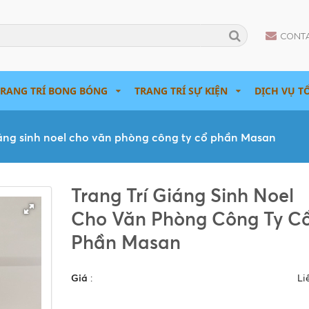
Tìm
CONT
TRANG TRÍ BONG BÓNG
TRANG TRÍ SỰ KIỆN
DỊCH VỤ T
iáng sinh noel cho văn phòng công ty cổ phần Masan
Trang Trí Giáng Sinh Noel
Cho Văn Phòng Công Ty C
Phần Masan
Giá
:
Li